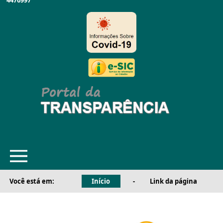
4476997
Você está em:
Início
-
Link da página